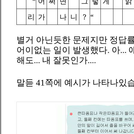
“
어
쩌
면
그
렇
게
맑
리
가
나
니
?
“
별거 아닌듯한 문제지만 정답률
어이없는 일이 발생했다. 아..
해도... 내 잘못인가....
말듣
41
쪽에 예시가 나타나있