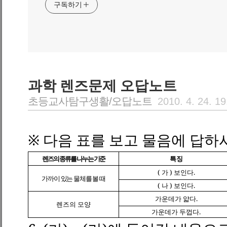
구독하기
과학 렌즈문제 오답노트
초등교사탐구생활/오답노트
2010. 4. 24. 19
※
다음 표를 보고 물음에 답하
렌즈의 종류를 나누는 기준
특징
(
가
)
보인다
.
가까이 있는 물체를 볼 때
(
나
)
보인다
.
가운데가 얇다
.
렌즈의 모양
가운데가 두껍다
.