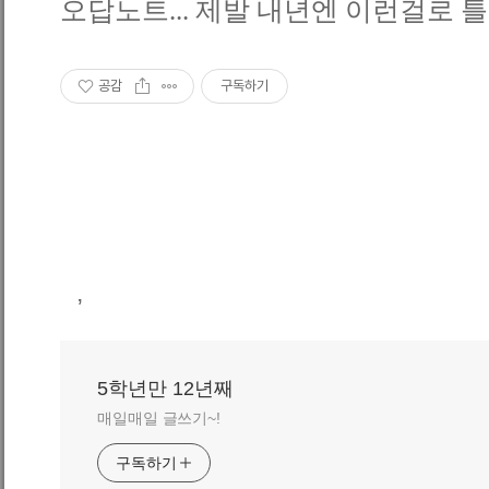
오답노트... 제발 내년엔 이런걸로 틀
공감
구독하기
,
5학년만 12년째
매일매일 글쓰기~!
구독하기