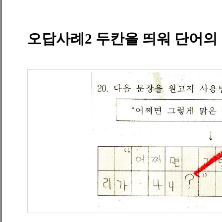
오답사례
2
두칸을 띄워 단어의