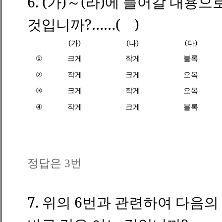
6. (
가
)
～
(
라
)
에 들어갈 내용으
것입니까
?
……
(
)
(
가
)
(
나
)
(
다
)
①
크게
작게
볼록
②
작게
크게
오목
③
크게
작게
오목
④
작게
크게
볼록
정답은 3번
7.
위의
6
번과 관련하여 다음의 