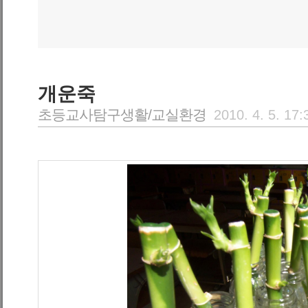
개운죽
초등교사탐구생활/교실환경
2010. 4. 5. 17: