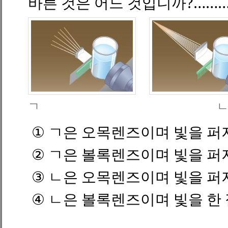
바른 것은 어느 것입니까
?
……
ㄱ 
①
ㄱ
은
오목렌즈이며 빛을 퍼
②
ㄱ
은
볼록렌즈이며 빛을 퍼
③
ㄴ
은
오목렌즈이며 빛을 퍼
④
ㄴ
은
볼록렌즈이며 빛을 한