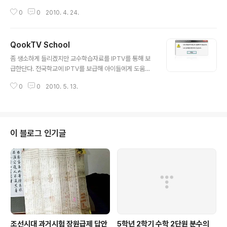
로 건너온게 가벼운 포털화면... 그 한가지였는데 말이다.
이기에 어떤 면에서 신성시 된다. 하지만 현장에서 기록을
옛날 구글을 찾다보니... 어... 웹검색들이 있는 거다. 오...
0
0
2010. 4. 24.
누가해서 관리는 잘 하지 않는다. 그저 감사에 지적당하지
얼마만인가 나의 구글.... 그러나 이게 끝이 아니었다. 네이
않기 위한 기록만이 있을 뿐 피드백을 위한 기록을 이제껏
버, 다음에..
그 누구도 나에게 가르쳐 주지 않았다. 그래도 사람이 일을
QookTV School
하다보면 그런 기록이 가장 중요하다는 것을 깨닫게 되고
글 내용
그것을 체계적으로 관리하고픈 욕구를 느낀다. 그래서... 결
좀 생소하게 들리겠지만 교수학습자료를 IPTV를 통해 보
국 A4 초고속스캐너를 샀다. 아... 그놈에 지름신... 어쨌던
급한단다. 전국학교에 IPTV를 보급해 아이들에게 도움을
그 초고속 스캐너 덕에 몇십장의 기록도 단 3분안에 파일
준단다. 연합뉴스 기사 참조 자... 그럼 IPTV란 무엇인가하
로 변환되고... 그것에 이름을 붙여 하드디스크와 인터넷에
0
0
2010. 5. 13.
면... 우리가 잘아는 쿡티비, SK텔레콤의 TV와 같이 지나
고이 모셔둔다. 또한 쉽게 다시금 그것을 검색해 찾아낼 수
간 방송, 못본 방송 다시 불러내서 인터넷 통신망으로 TV
있다. 두달..
정보를 가져다가 보는 TV말이다. 이것들을 학교에 보급해
서 교수학습자료로 사용할 수 있도록 한다는 것이다. 그런
데... TV가 얼만큼의 도움이 될것인가... 한때 클릭교사에
이 블로그 인기글
대한 원성이 자자했던거 잊지 않았는지... 어찌되었건 나의
교실에도 이녀석이 왔다. 이른바 쿡TV 스쿨... http://ww
w.qookschool.co.kr/ 뭐 깨끗하게 생긴 홈페이지가 덩
그렇게 뜨고 아이디와 비밀번호를 넣는다. 그런 다음 U..
조선시대 과거시험 장원급제 답안
5학년 2학기 수학 2단원 분수의