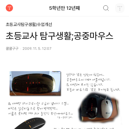
검색하기
5학년만 12년째
티스토리
초등교사탐구생활/수업개선
초등교사 탐구생활;공중마우스
쿨쿨구구
2009. 11. 5. 12:07