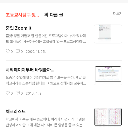
더보기
초등교사탐구생활/수업개선
의 다른 글
줌잇 Zoom it!
글 내용
줌잇! 정말 가볍고 잘 만들어진 프로그램이다. 누가 뭐라해
도 교사들이 사용하는데는 흠잡을데 없는 프로그램이라 본
다. 확대, 포인터 줄긋기, 타이머 기능까지 꼭 필요한 것만
0
0
2009. 11. 25.
들어가 있으니 교사라면 꼭 한번 써보도록...
시작페이지부터 바꿔볼까...
글 내용
요즘은 수업에 웹이 여러가지로 많은 도움을 준다. 옛날 클
릭교사라는 조롱처럼 한때는 그 웹으로 전해지는 교수학습
상용서비스가 문제라고 하던것도 이젠 옛말... 별에 별 자료
0
0
2010. 4. 2.
에 여러가지 콘텐츠로 더이상 컴퓨터에 대한 활용도 진일
보하였다. 그러나... 가끔씩 매우 짜증나는건... 점점 무거워
지는 포털사이트의 덩치이다. 나는 그런 포털들이 싫어서
체크리스트
구글을 쓰는데... 전세계에서 유일하게 한국에선 구글마저
글 내용
앞면에 기사를 싣는 어이없는 일이 벌어지고 있다. 결코 달
학교에서 기록은 매우 중요하다. 여러가지 평가와 그 일을
가운 일이 아니다. 모든 네이버의 서비스를 포기하고 구글
반성하고 또한 그에 대한 피드백에 큰 영향을 줄 수 있는 것