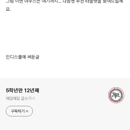
그럼 이번 마우스는 여기까지... 다음엔 무선 타블렛을 보여드릴께
요.
인디스쿨에 써둔글
로그 정보
5학년만 12년째
매일매일 글쓰기~!
구독하기