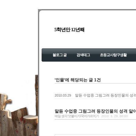
5학년만 12년째
블로그 글
검색태그
초등교사탐구생활
'인물'에 해당되는 글 1건
말듣 수업중 그림그려 등장인물의 성
2010.03.29
말듣 수업중 그림그려 등장인물의 성격 알
매일 생각 덧붙이기/국어가르치기
2010. 3. 29. 00:00