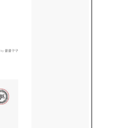
쿨쿨구구
 by