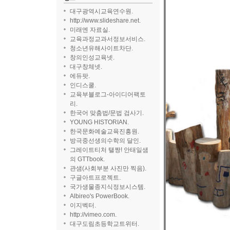
대구광역시교육연수원.
http://www.slideshare.net.
미래엔 자료실.
교육과정교과서정보서비스.
청소년유해사이트차단.
창의인성교육넷.
대구창체넷.
에듀팟.
인디스쿨.
교육부블로그-아이디어팩토
리.
한국어 맞춤법/문법 검사기.
YOUNG HISTORIAN.
한국문화예술교육진흥원.
방극중선생의수학의 달인.
그레이트티처 탤짱! 안태일샘
의 GTTbook.
관샘(사회부분 사진만 찍음).
구글아트프로젝트.
국가생물종지식정보시스템.
Albireo's PowerBook.
이지벡터.
http://vimeo.com.
대구도림초등학교트위터.