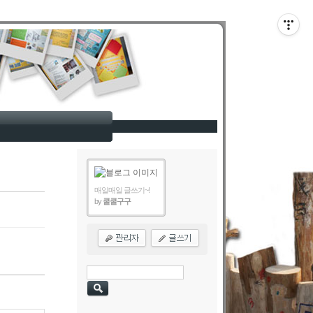
매일매일 글쓰기~!
by
쿨쿨구구