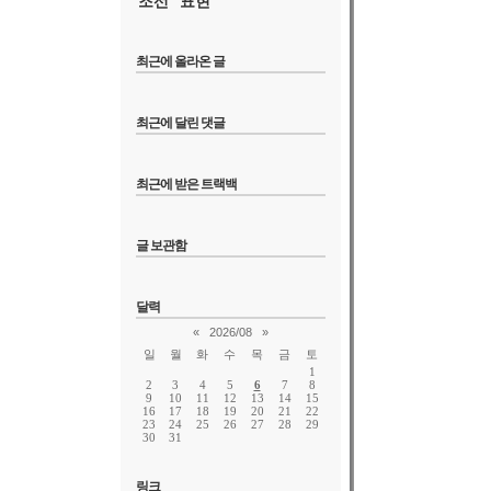
조선
표현
최근에 올라온 글
최근에 달린 댓글
최근에 받은 트랙백
글 보관함
달력
«
2026/08
»
일
월
화
수
목
금
토
1
2
3
4
5
6
7
8
9
10
11
12
13
14
15
16
17
18
19
20
21
22
23
24
25
26
27
28
29
30
31
링크