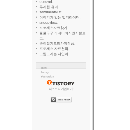
ucnovel.
루리웹-유머.
sentimentalist.
이야기가 있는 멀티라이터.
snoopybox.
프로세스자료찾기.
쿨쿨구구의 네이버식민지블로
그.
종이접기오리가미작품.
프로세스 자료천국.
그림그리는 시연이.
Total
Today
Yesterday
티스토리 가입하기!