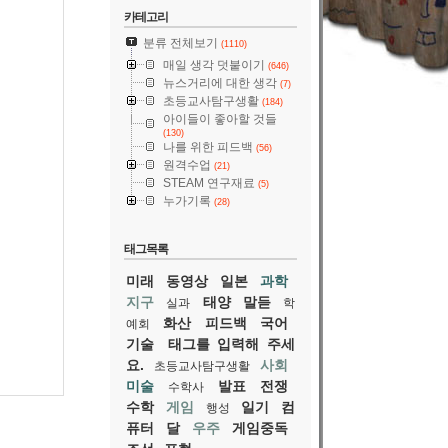
카테고리
분류 전체보기
(1110)
매일 생각 덧붙이기
(646)
뉴스거리에 대한 생각
(7)
초등교사탐구생활
(184)
아이들이 좋아할 것들
(130)
나를 위한 피드백
(56)
원격수업
(21)
STEAM 연구재료
(5)
누가기록
(28)
태그목록
미래
동영상
일본
과학
지구
태양
말듣
실과
학
화산
피드백
국어
예회
기술
태그를 입력해 주세
요.
사회
초등교사탐구생활
미술
발표
전쟁
수학사
수학
게임
일기
컴
행성
퓨터
달
우주
게임중독