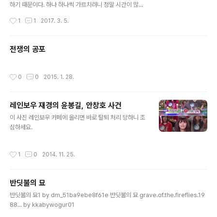
하기 때문이다. 하나 하나씩 가르치려니 정말 시간이 많이
든다. 어쩌겠는가 많이 만들어서 해결을 하는 방법 뿐이다.
작성시간
1
1
2017. 3. 5.
올해는 많은 단어를 만들어서 아이들이 그 단어에 익숙하
게하는 방법을 사용할 예정이다. 나부터 더 익숙해지기 위
해 노력한다. 55 하하
전쟁의 공포
작성시간
0
0
2015. 1. 28.
레인보우 재경의 윤봉길, 안창호 사건
글 내용
이 사진 레인보우 카페에 올리면 바로 탈퇴 처리 당하니 조
심하세요.
작성시간
1
0
2014. 11. 25.
반딧불의 묘
글 내용
반딧불의 묘1 by dm_51ba9ebe8f61e 반딧불의 묘 grave.of.the.fireflies.19
88... by kkabywogur01