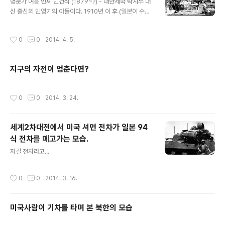
명문가 여흥 민씨 민건식 (1879~?) - 대한제국 탁지부 대
신 출신의 민영기의 아들이다. 1910년 이 후 (일본이 수여
한)남작과 조선총독부 중추원 참의가 되고 그 아버지 민영
기도 중추원 고문이 되어 부자가 쌍으로 친일을 했다. 또 친
작성시간
0
0
2014. 4. 5.
일 유림 단체 조선유교회에 참가하기도 했다. 또 閔原健
植라는 명의로 창씨개명했다. 민대식 (1882~?) - 민영휘
의 장남으로 아버지 민영휘의 막대한 재산을 물려받아 은
지구의 자전이 멈춘다면?
행업에 뛰어든 후 조선 실업계의 거물이 되었다. 조선총독
부에서 1935년 발간한 책자를 보면 그의 영향력을 알 수
있으며 조선토지개량주식회사, 조선신탁회사 등에서 감사
작성시간
0
0
2014. 3. 24.
역과 경기도 도평의회 평의회원을 거쳤다. 또 사회 여러 단
체에서 활발한 활돋을 펼쳤고 아버지 민영휘의 재산을 많
이 받았으면서 정작 아버지의 ..
세계2차대전에서 미국 셔먼 전차가 일본 94
식 전차를 메고가는 모습.
글 내용
저걸 전차라고...
작성시간
0
0
2014. 3. 16.
미국사람이 기차를 타며 본 북한의 모습