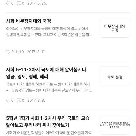
작성시간
0
0
2017. 5. 25.
다 소작 줘버리고 당신은 농사 짓지 마. 종이 꼬드겨도 당신
농사 짓으면 안돼. 아, 봇물 있는 논에 모래가 꼈을텐데 그
거 가래질 해야 하는데 기새(아들 이름)한테 거들라고 해
사회 비무장지대와 국경
그리고 내 옷 좀 보내줘. 안에 껴 입어야겠어. 내가 입던 헌
글 내용
비단 옷은 보낼테니까 기새 한테 물려 줘. 바늘 여섯개 사서
아이들이 비무장지대와 국경에 대한 의식이 별로 없어서
보낸다. 이번엔 휴가 짤려서 집에 못가. 짜증난다....눈물
설명이 필요함을 느꼈다. 그리고 이번 5학년은 질문을 참
이.... 어머니랑 애들 데리고 잘 있어. 내년 가을에 휴가 나갈
착실히 한다. 궁금함이 많은 5학년.... 정말 오랜만에 만나
께. (중략) 상관이 지는 가족 보러 집 가면서 나는 못가게..
본다. 알고 싶고 무엇인지 궁금하고 질문이 샘솟는 학급이
작성시간
2
0
2017. 3. 11.
만들어지고 있다. 내가 더 열심히 해야한다는 이야기이다.
아침에 일어나 체력이 있을 때 한두개씩 만들어본다.
사회 5-1 1-3차시 국토에 대해 알아봅시다.
영공, 영토, 영해, 해리
글 내용
국토에 대한 내용을 하면서 국토 분쟁에 대한 내용을 하게
된다. 중국의 영토분쟁에 대한 내용을 넣으면서 우리에게
있는 이어도에 대한 환상도 같이 이야기 하게 된다. 과연 중
작성시간
0
0
2017. 3. 8.
국의 영토 분쟁을 우리가 욕할 수 있을까? 모든 국가는 자
신의 이익을 위주로 움직여야 한다고 본다. 그 정도가 심한
게 문제이겠지만 모든 국가는 자신의 힘을 넓히고 싶다. 국
5학년 1학기 사회 1-2차시 우리 국토의 모습
제분쟁에 예외가 없음을 아이들에게 이야기하고 자신이 이
알아보고 우리나라 위치 찾아보기
것을 어떻게 바라볼지도 서로 이야기 해봐야 한다.
글 내용
사회가 어려운건 학생들이 이해하기 어려운 단어들이 가득