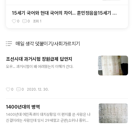
15세기 국어와 현대 국어의 차이... 훈민정음을15세기 발
음으로 읽는다면?
0
0
조회
1
매일 생각 덧붙이기/사회가르치기
분류 전체보기
주요 글 목록
조선시대 과거시험 장원급제 답안지
글 내용
오우... 과거시험이 왜 어려웠는지 이해가 간다.
작성시간
0
0
2020. 12. 30.
1400년대의 병역
글 내용
1400년대 여진족과의 대치상황임 이 편지를 쓴 사람은 나
신걸이라는 사람인데 당시 29세였고 군관(소위나 중위쯤
되는 초급 장교)이었음. 북방에서 여진족과의 대치 중에 집
에 있는 아내한테 쓴 편지임. 내용은 대강 이러함. 논밭은