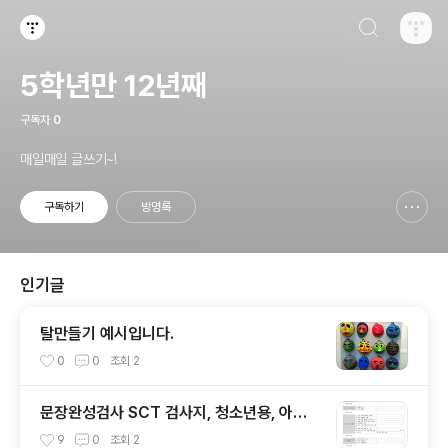
검색하기
티스토리
5학년만 12년째
구독자
0
매일매일 글쓰기~!
구독하기
방명록
신고하기 레이어
열기
인기글
탈만들기 예시입니다.
0
0
조회
2
문장완성검사 SCT 검사지, 청소년용, 아동
용 해석표
9
0
조회
2