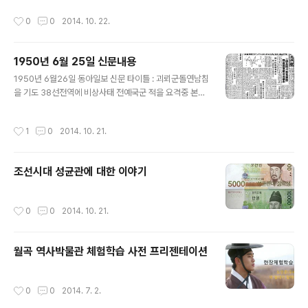
작성시간
0
0
2014. 10. 22.
1950년 6월 25일 신문내용
글 내용
1950년 6월26일 동아일보 신문 타이틀 : 괴뢰군돌연남침
을 기도 38선전역에 비상사태 전예국군 적을 요격중 본문
: 괴뢰군돌연남침을 기도 38선전역에 비상사태 정예국군
적을 요격중 국군방위태세만전 적의 신경전에 동요 말라
작성시간
1
0
2014. 10. 21.
작이십오일 새벽 오시 로 부터 아침 팔시 사이에 개성 장단
의정부 동두천 춘천 강릉 등 삼팔선일대에 걸쳐 북한괴뇌
집단인민군 은 돌연 남침을 기도 하여왔으므로 우리 정예
조선시대 성균관에 대한 이야기
국군장병은 즉시 요격중에 있다. 그런데 국방부정훈국장
이선근대령은 동전투상황과 경위에 대하여 다음과같은 담
화를 발표하였다. 금 이십오일 조효 오시 부터 팔시 이사 삼
작성시간
0
0
2014. 10. 21.
팔선전역에 걸쳐 이북 괴리집단은 대거하여 불법남침하고
있다. 즉 옹진전면으로부터 개성 장단 의정부 동두천 춘천
강릉 등 각지 전면의 괴뇌집단은 거의 동일한 ..
월곡 역사박물관 체험학습 사전 프리젠테이션
작성시간
0
0
2014. 7. 2.